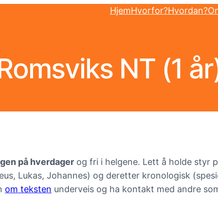
Hjem
Hvorfor?
Hvordan?
Om
Romsviks NT (1 år
agen på hverdager
og fri i helgene. Lett å holde styr
eus, Lukas, Johannes) og deretter kronologisk (spesie
nn
om teksten
underveis og ha kontakt med andre som 