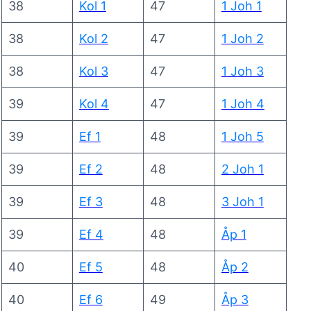
38
Kol 1
47
1 Joh 1
38
Kol 2
47
1 Joh 2
38
Kol 3
47
1 Joh 3
39
Kol 4
47
1 Joh 4
39
Ef 1
48
1 Joh 5
39
Ef 2
48
2 Joh 1
39
Ef 3
48
3 Joh 1
39
Ef 4
48
Åp 1
40
Ef 5
48
Åp 2
40
Ef 6
49
Åp 3