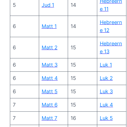
Hebreern
5
Jud 1
14
e 11
Hebreern
6
Matt 1
14
e 12
Hebreern
6
Matt 2
15
e 13
6
Matt 3
15
Luk 1
6
Matt 4
15
Luk 2
6
Matt 5
15
Luk 3
7
Matt 6
15
Luk 4
7
Matt 7
16
Luk 5