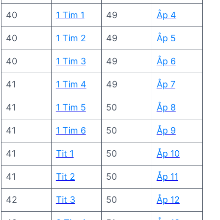
40
1 Tim 1
49
Åp 4
40
1 Tim 2
49
Åp 5
40
1 Tim 3
49
Åp 6
41
1 Tim 4
49
Åp 7
41
1 Tim 5
50
Åp 8
41
1 Tim 6
50
Åp 9
41
Tit 1
50
Åp 10
41
Tit 2
50
Åp 11
42
Tit 3
50
Åp 12