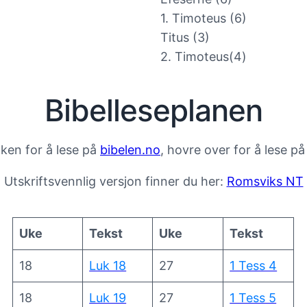
1. Timoteus (6)
Titus (3)
2. Timoteus(4)
Bibelleseplanen
inken for å lese på
bibelen.no
, hovre over for å lese p
Utskriftsvennlig versjon finner du her:
Romsviks NT
Uke
Tekst
Uke
Tekst
18
Luk 18
27
1 Tess 4
18
Luk 19
27
1 Tess 5