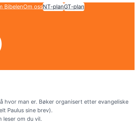
 Bibelen
Om oss
NT-plan
GT-plan
)
 på hvor man er. Bøker organisert etter evangeliske
lt Paulus sine brev).
leser om du vil.